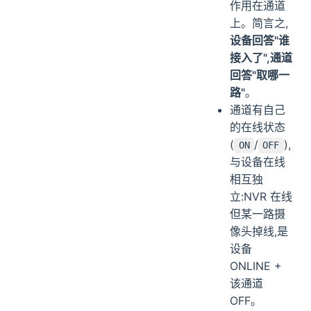
作用在通道
上。简言之,
设备回答"谁
接入了",通道
回答"取哪一
路"
。
通道有自己
的在线状态
(
/
),
ON
OFF
与设备在线
相互独
立:NVR 在线
但某一路摄
像头掉线,是
设备
ONLINE +
该通道
OFF。