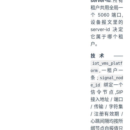
server-id
:所有
租户共用全局一
个 5060 端口,
设备报文里的
server-id 决定
它属于哪个租
户。
技术
——
iot_vms_platf
,一租户一
orm
条;
signal_nod
绑定一个
e_id
信令节点,SIP
接入地址 / 端口
/ 传输 / 字符集
/ 注册有效期 /
心跳间隔均按所
绑节点自报值只