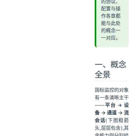
的协议、
配置与操
作各章都
能与此处
的概念一
一对应。
一、概念
全景
国标监控的对象
有一条清晰主干
——
平台 → 设
备 → 通道 → 流
会话
(下图粗箭
头,层层包含),其
余能力则分别挂