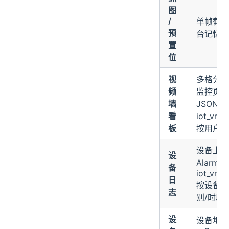
图
/
单帧截图 
预
台记忆点
置
位
视
多格分屏
频
监控页,
墙
JSON 存
看
iot_vms
板
按用户私
设备上行
设
Alarm 
备
iot_vms_
日
按设备/
志
别/时段
设
设备地图