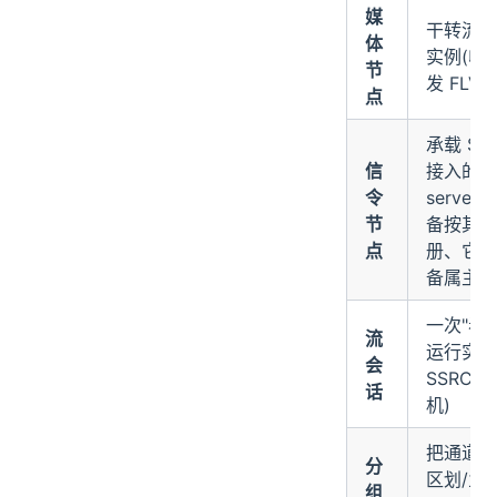
媒
干转流的 
体
实例(收 
节
发 FLV)
点
承载 SI
信
接入的 bl
令
server
节
备按其地
点
册、它即
备属主
一次"看
流
运行实例
会
SSRC
话
机)
把通道按
分
区划/业
组