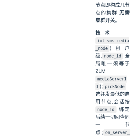
节点即构成几节
点的集群,
无需
集群开关
。
技术
——
iot_vms_media
(租户
_node
级,
全
node_id
局唯一须等于
ZLM
mediaServerI
);
d
pickNode
选并发最低的启
用节点,会话按
绑定
node_id
后续一切回查同
一节
点;
on_server_