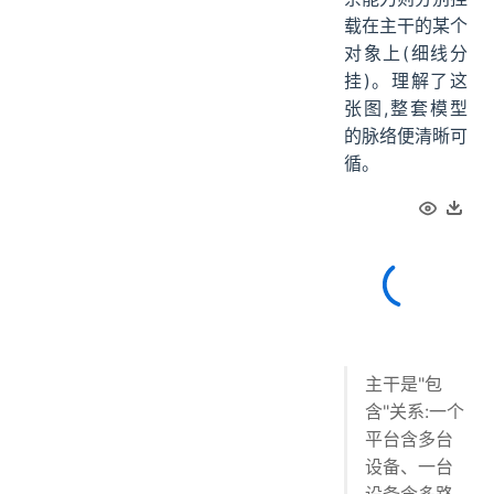
载在主干的某个
对象上(细线分
挂)。理解了这
张图,整套模型
的脉络便清晰可
循。
主干是"包
含"关系:一个
平台含多台
设备、一台
设备含多路