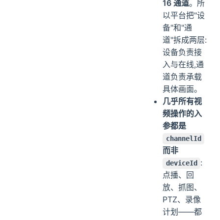
16 通道
。所
以平台把"设
备"和"通
道"拆成两层:
设备负责接
入与在线,通
道负责承载
具体画面。
几乎所有视
频操作的入
参都是
channelId
而非
:
deviceId
点播、回
放、抓图、
PTZ、录像
计划——都