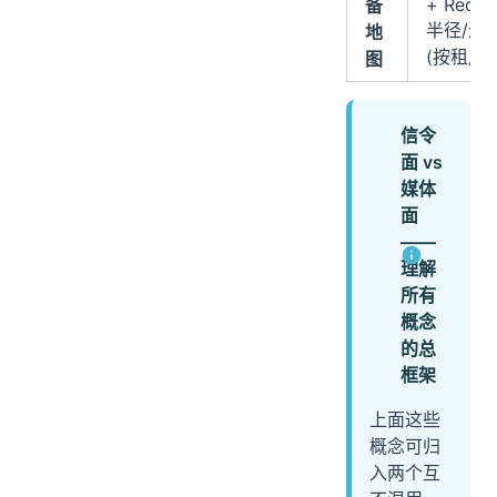
+ Redis
备
半径/近
地
(按租户
图
信令
面 vs
媒体
面
——
理解
所有
概念
的总
框架
上面这些
概念可归
入两个互