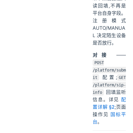
读回填,不再是
平台自身字段。
注册模式
AUTO/MANUA
L 决定陌生设备
是否放行。
对接
——
POST
/platform/subm
配置;
it
GET
/platform/sip-
回填监听
info
信息。详见
配
置详解 §2
;页面
操作见
国标平
台
。