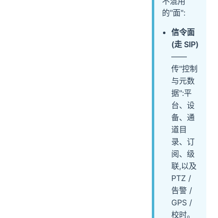
不混用
的"面":
信令面
(走 SIP)
——
传"控制
与元数
据":平
台、设
备、通
道目
录、订
阅、级
联,以及
PTZ /
告警 /
GPS /
校时。