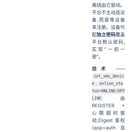
离线由它驱动。
平台不主动连设
备,而是等设备
来注册。设备可
配
独立密码
覆盖
平台默认密码,
实现"一机一
密"。
技术
——
iot_vms_devic
;
e
online_sta
tus=ONLINE/OFF
由
LINE
REGISTER +
心跳超时驱
动;Digest 鉴权
(qop=auth 自