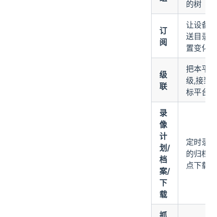
的树
让设备主
订
送目录/
阅
置变化
把本平台
级
级,接到
联
标平台
录
像
计
定时录 /
划/
的归档 /
档
点下载
案/
下
载
抓