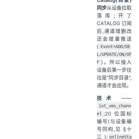
同步
从设备拉取
落库;开了
CATALOG 订阅
后,通道增删改
还会增量推送
(
Event=ADD/DE
L/UPDATE/ON/OF
)。所以接入
F
设备后第一步往
往是"同步目录",
通道才会出现。
技术
——
iot_vms_chann
;20 位国标
el
编号(与设备编
号同构,见 §十
三);
onlineSta