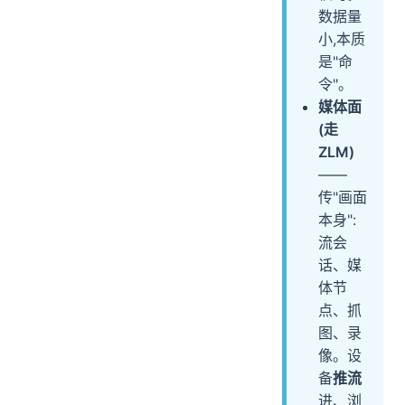
数据量
小,本质
是"命
令"。
媒体面
(走
ZLM)
——
传"画面
本身":
流会
话、媒
体节
点、抓
图、录
像。设
备
推流
进、浏