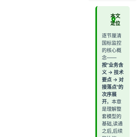
一、概念全景
二、平台(Platform)
本文
三、设备(Device)
定位
四、通道(Channel)⭐
逐节厘清
五、媒体节点(MediaNode)
国标监控
六、流会话(StreamSession)
的核心概
七、分组(Group)
念——
八、订阅(Subscription)
按"业务含
义 → 技术
九、级联(Cascade)
要点 → 对
十、录像:计划 / 档案 / 下载
接落点"的
十一、抓图(Snapshot)与预置位(PtzPreset)
次序展
十二、视频墙看板 / 设备日志 / 设备地图
开
。本章
十三、关键编码
是理解整
SSRC 10 位编码(GB28181-2016 附录 D.3.1)
套模型的
国标设备/通道编号(GB28181-2016 §4.2)
基础,读通
十四、状态枚举速查
之后,后续