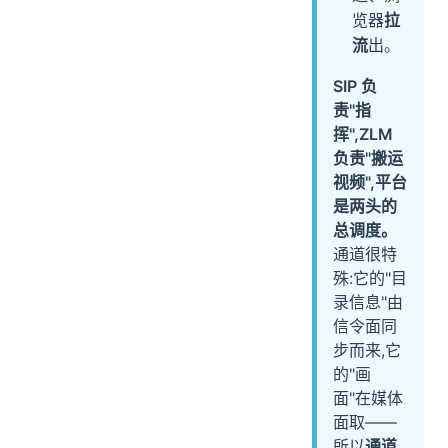
览器
拉
流
出。
SIP 负
责"指
挥",ZLM
负责"搬运
视频",平台
是两头的
总调度。
通道很特
殊:它的"目
录信息"由
信令面同
步而来,它
的"画
面"在媒体
面取——
所以
通道