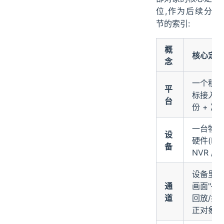
位,作为后续分
节的索引:
概
核心定位
念
一个租户
平
标接入门
台
份 + 准
一台物理
设
硬件(IPC
备
NVR / 
设备里的
通
画面"—
道
回放/抓
正对象