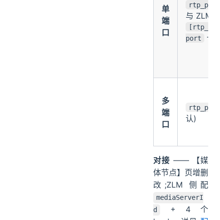
rtp_por
单
与 ZLM
端
[rtp_pr
口
一致
port
多
rtp_por
端
认)
口
对接
—— 【媒
体节点】页增删
改;ZLM 侧配
mediaServerI
+ 4 个
d