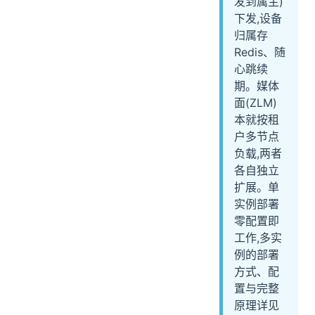
发到属主)
下发,设备
归属存
Redis、随
心跳续
期。媒体
面(ZLM)
本就按租
户多节点
负载,两者
各自独立
扩展。单
实例部署
零配置即
工作,多实
例的部署
方式、配
置与完整
原理详见