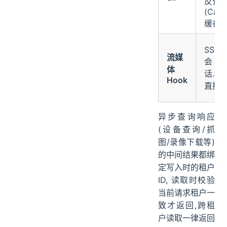
反查
(Caff
缓存)
SSRC
流媒
会
体
话.ten
Hook
直接
异步查询响应
(设备查询/抓
图/录像下载等)
的中间结果都绑
定写入时的租户
ID, 读取时校验
当前请求租户一
致才返回,跨租
户读取一律返回