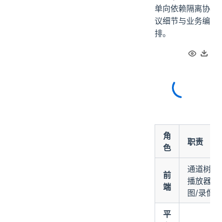
单向依赖隔离协
议细节与业务编
排。
角
职责
色
通道树导航
前
播放器 + 
端
图/录像/
平