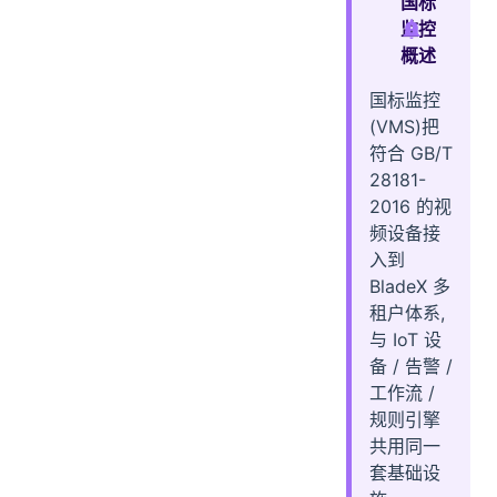
国标
二、技术选型
监控
概述
三、整体架构
四、核心能力
国标监控
五、多租户隔离原理
(VMS)把
符合 GB/T
28181-
2016 的视
频设备接
入到
BladeX 多
租户体系,
与 IoT 设
备 / 告警 /
工作流 /
规则引擎
共用同一
套基础设