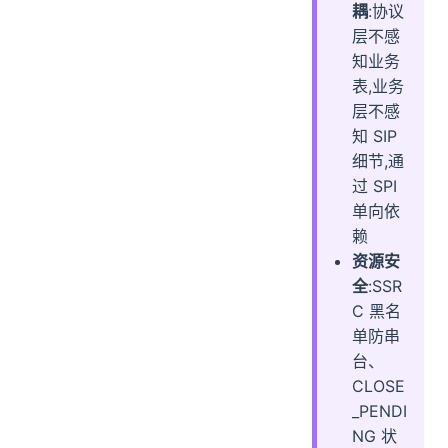
耦
:协议
层不感
知业务
表,业务
层不感
知 SIP
细节,通
过 SPI
单向依
赖
资源安
全
:SSR
C 黑名
单防串
台、
CLOSE
_PENDI
NG 状