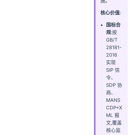
施。
核心价值
:
国标合
规
:按
GB/T
28181-
2016
实现
SIP 信
令、
SDP 协
商、
MANS
CDP+X
ML 报
文,覆盖
核心监