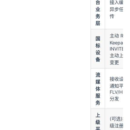
台
接入编排 
业
异步任务调
务
传
层
主动 REGI
国
Keepali
标
INVITE/C
设
主动上报告
备
变更
流
接收设备 R
媒
通知平台 +
体
FLV/HLS
服
分发
务
上
(可选)
级
级注册 + K
平