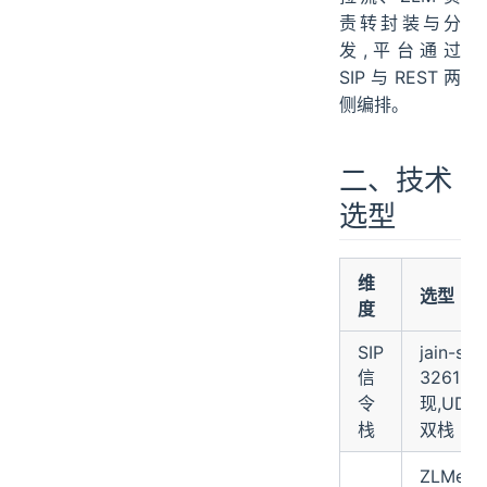
责转封装与分
发,平台通过
SIP 与 REST 两
侧编排。
二、技术
选型
维
选型
度
SIP
jain-sip
信
3261 
令
现,UDP 
栈
双栈 50
ZLMedi