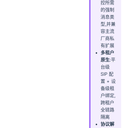
控所需
的强制
消息类
型,并兼
容主流
厂商私
有扩展
多租户
原生
:平
台级
SIP 配
置 + 设
备级租
户绑定,
跨租户
全链路
隔离
协议解