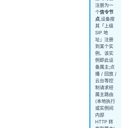
注册为一
个
信令节
点
,设备按
其「上级
SIP 地
址」注册
到某个实
例、该实
例即此设
备属主;点
播 / 回放 /
云台等控
制请求经
属主路由
(本地执行
或实例间
内部
HTTP 转