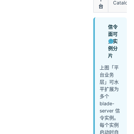
Catalog
台
信令
面可
多实
例分
片
上图「平
台业务
层」可水
平扩展为
多个
blade-
server 信
令实例。
每个实例
启动时自