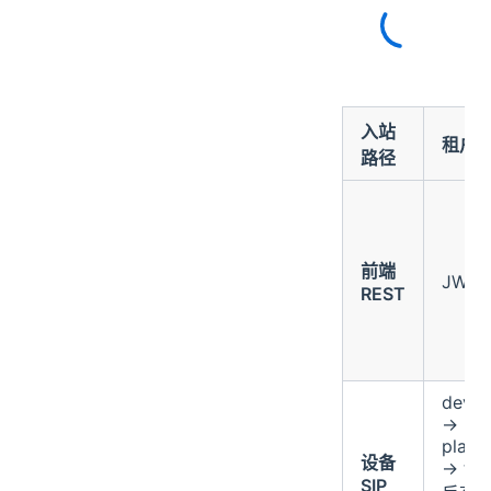
入站
租户
路径
前端
JWT
REST
devic
→
platf
设备
→ ten
SIP