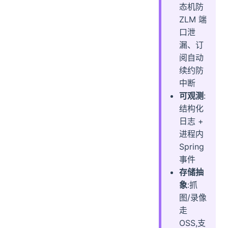
态机防
ZLM 端
口泄
漏、订
阅自动
续约防
中断
可观测
:
结构化
日志 +
进程内
Spring
事件
存储抽
象
:抓
图/录像
走
OSS,支