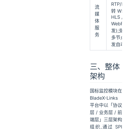
RTP/PS
流
转 WS-F
媒
HLS / R
体
WebRT
服
发);支
务
多节点
发自动
三、整体
架构
国标监控模块在
BladeX-Links
平台中以「协议
层 / 业务层 / 前
端层」三层架构
组织,通过 SPI