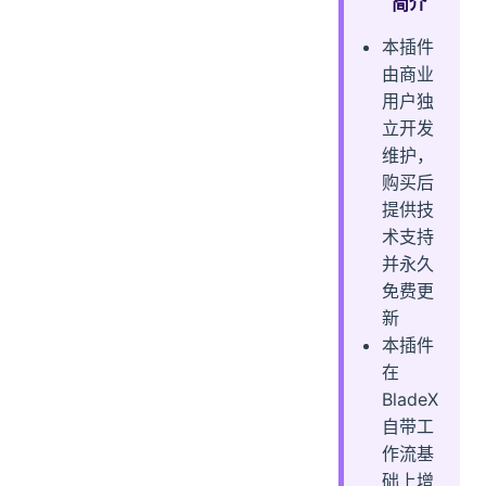
简介
预览截图
本插件
由商业
用户独
立开发
维护，
购买后
提供技
术支持
并永久
免费更
新
本插件
在
BladeX
自带工
作流基
础上增