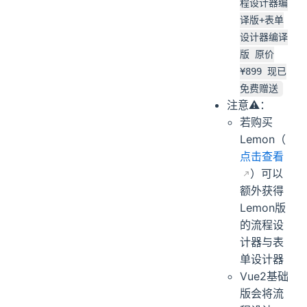
程设计器编
译版+表单
设计器编译
版 原价
¥899 现已
免费赠送
注意⚠️：
若购买
Lemon（
点击查看
）可以
额外获得
Lemon版
的流程设
计器与表
单设计器
Vue2基础
版会将流