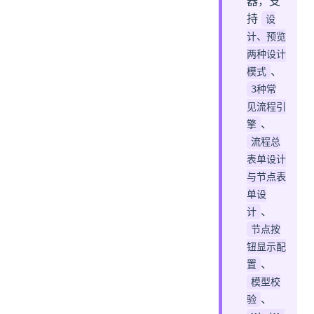
器，支
持
设
计、预览
两种设计
、
模式
3种常
见流程引
、
擎
流程总
表单设计
与节点表
单设
、
计
节点按
钮显示配
、
置
模型校
、
验