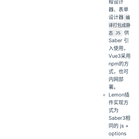
程设计
器、表单
设计器
编
译打包成静
供
态 JS
Saber 引
入使用，
Vue3采用
npm的方
式，也可
内网部
署。
Lemon插
件实现方
式为
Saber3相
同的 js +
options