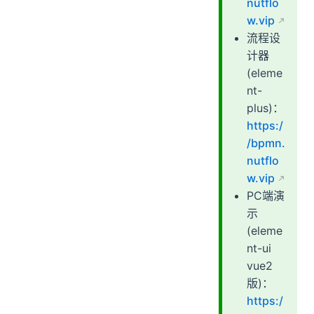
nutflo
w.vip
流程设
计器
(eleme
nt-
plus)：
https:/
/bpmn.
nutflo
w.vip
PC端演
示
(eleme
nt-ui
vue2
版)：
https:/