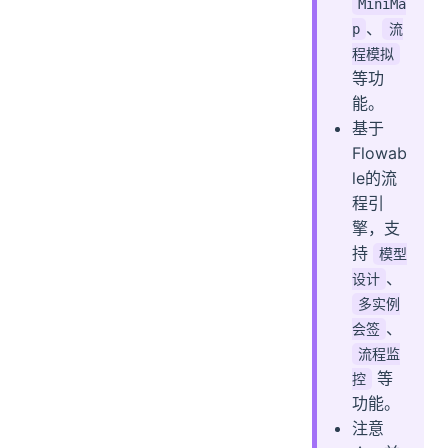
MiniMa
、
p
流
程模拟
等功
能。
基于
Flowab
le的流
程引
擎，支
持
模型
、
设计
多实例
、
会签
流程监
等
控
功能。
注意