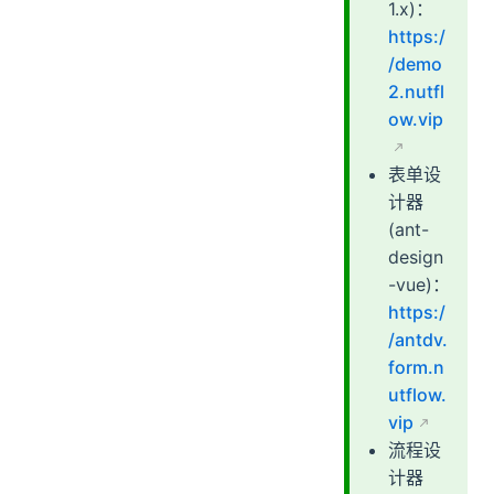
1.x)：
https:/
/demo
2.nutfl
ow.vip
表单设
计器
(ant-
design
-vue)：
https:/
/antdv.
form.n
utflow.
vip
流程设
计器