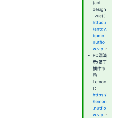
(ant-
design
-vue)：
https:/
/antdv.
bpmn.
nutflo
w.vip
PC端演
示(基于
插件市
场
Lemon
)：
https:/
/lemon
.nutflo
w.vip