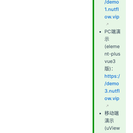
/demo
1.nutfl
ow.vip
PC端演
示
(eleme
nt-plus
vue3
版)：
https:/
/demo
3.nutfl
ow.vip
移动端
演示
(uView