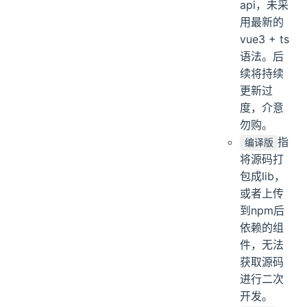
api，未采
用最新的
vue3 + ts
语法。后
续将持续
更新过
度，介意
勿购。
指
编译版
将源码打
包成lib，
或者上传
到npm后
依赖的组
件，无法
获取源码
进行二次
开发。