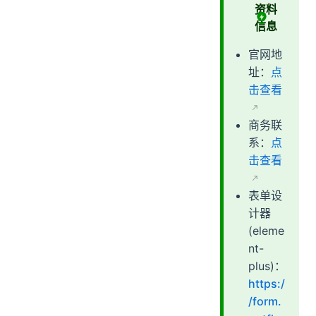
资料
信息
官网地
址：
点
击查看
商务联
系：
点
击查看
表单设
计器
(eleme
nt-
plus)：
https:/
/form.