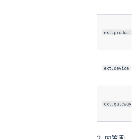
ext.product
ext.device
ext.gateway
2. 内置函