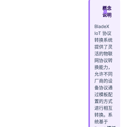
二、Beetl 模板系统
概念
1. 模板变量
说明
2. 内置函数
BladeX
三、配置示例
IoT 协议
场景 1: 设备上报数据（IN 流向）
转换系统
场景 2: 平台下发指令（OUT 流向）
提供了灵
场景 3: 使用扩展变量（OUT 流向）
活的物联
网协议转
场景 4: 通配符匹配（v2.3.0+）
换能力，
四、最佳实践
允许不同
1. Topic 设计
厂商的设
2. 模板编写
备协议通
3. 调试技巧
过模板配
4. 性能优化
置的方式
五、注意事项
进行相互
六、扩展开发
转换。系
统基于
自定义 Beetl 函数