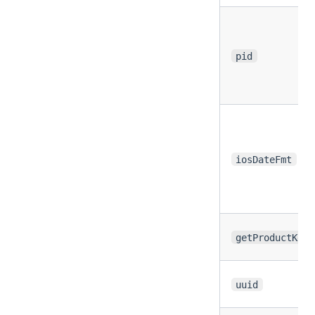
pid
iosDateFmt
getProductKey
uuid