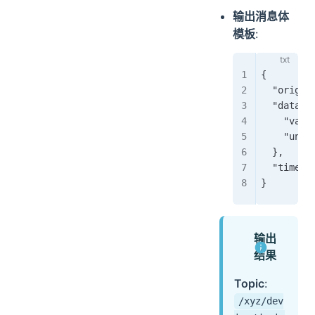
输出消息体
模板
:
{
  "origin
  "data":
    "valu
    "unit
  },
  "timest
}
输出
结果
Topic
:
/xyz/dev