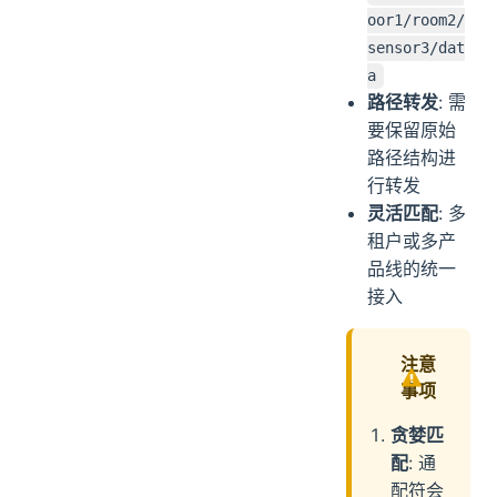
oor1/room2/
sensor3/dat
a
路径转发
: 需
要保留原始
路径结构进
行转发
灵活匹配
: 多
租户或多产
品线的统一
接入
注意
事项
贪婪匹
配
: 通
配符会