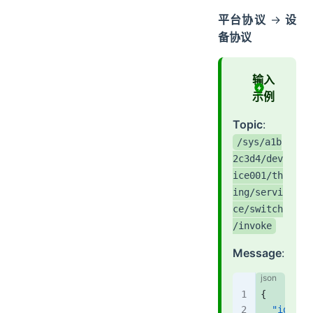
平台协议
→
设
备协议
输入
示例
Topic
:
/sys/a1b
2c3d4/dev
ice001/th
ing/servi
ce/switch
/invoke
Message
:
{
  "id"
: 
"