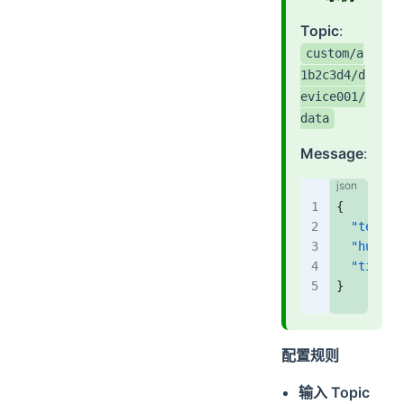
Topic
:
custom/a
1b2c3d4/d
evice001/
data
Message
:
{
  "temp"
:
  "humi"
:
  "time"
:
}
配置规则
输入 Topic