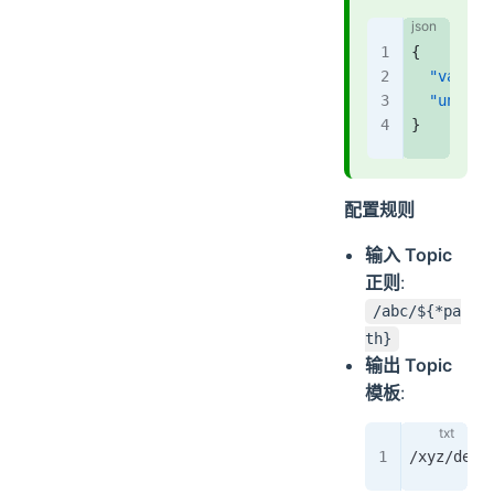
{
  "value"
  "unit"
:
}
配置规则
输入 Topic
正则
:
/abc/${*pa
th}
输出 Topic
模板
:
/xyz/devi