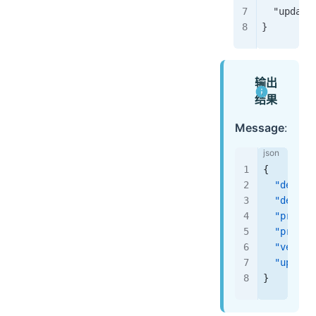
  "update
}
输出
结果
Message
:
{
  "device
  "device
  "produc
  "produc
  "versio
  "update
}