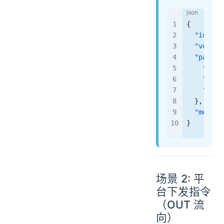
{
  "id"
: 
"
  "versio
  "params
    "temp
    "humi
    "time
  },
  "method
}
场景 2: 平
台下发指令
（OUT 流
向）