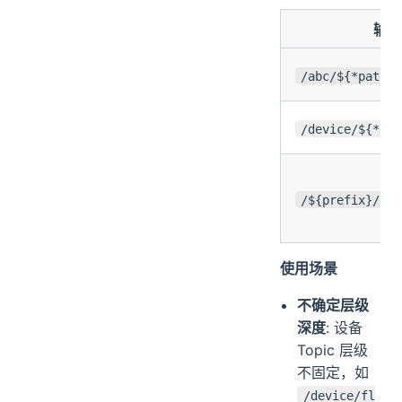
输入
/abc/${*path}
/device/${*sub
/${prefix}/${*
使用场景
不确定层级
深度
: 设备
Topic 层级
不固定，如
/device/fl