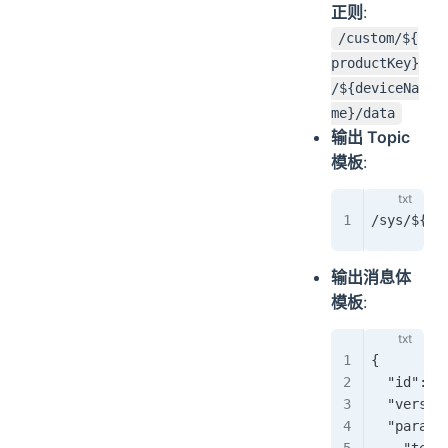
正则
:
/custom/${
productKey}
/${deviceNa
me}/data
输出 Topic
模板
:
/sys/${to
输出消息体
模板
:
{
  "id": "
  "versio
  "params