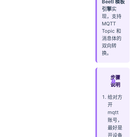
Beetl 模板
引擎
实
现，支持
MQTT
Topic 和
消息体的
双向转
换。
步骤
说明
给对方
开
mqtt
账号，
最好是
开设备