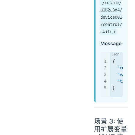
/custom/
a1b2c3d4/
device001
/control/
switch
Message
:
{
  "cmd"
: 
  "value"
  "timest
}
场景 3: 使
用扩展变量