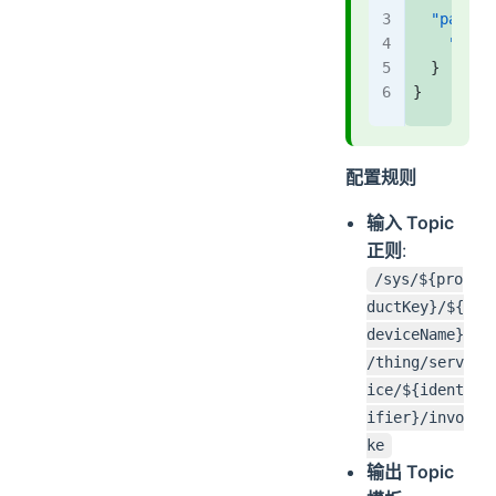
  "params
    "swit
  }
}
配置规则
输入 Topic
正则
:
/sys/${pro
ductKey}/${
deviceName}
/thing/serv
ice/${ident
ifier}/invo
ke
输出 Topic