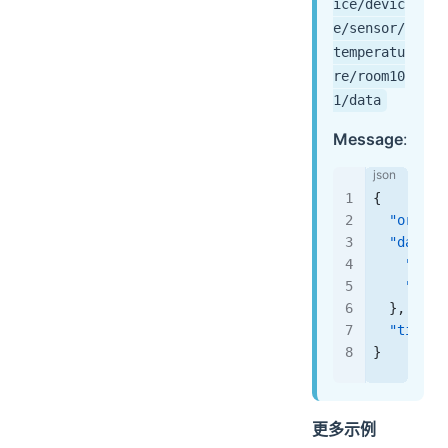
ice/devic
e/sensor/
temperatu
re/room10
1/data
Message
:
{
  "origin
  "data"
:
    "valu
    "unit
  },
  "timest
}
更多示例