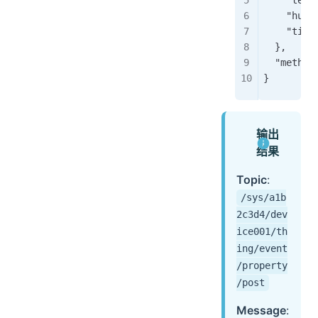
    "temp
    "humi
    "time
  },
  "method
}
输出
结果
Topic
:
/sys/a1b
2c3d4/dev
ice001/th
ing/event
/property
/post
Message
: