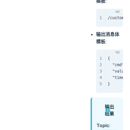
模板
:
/custom/$
输出消息体
模板
:
{
  "cmd": 
  "value"
  "timest
}
输出
结果
Topic
: