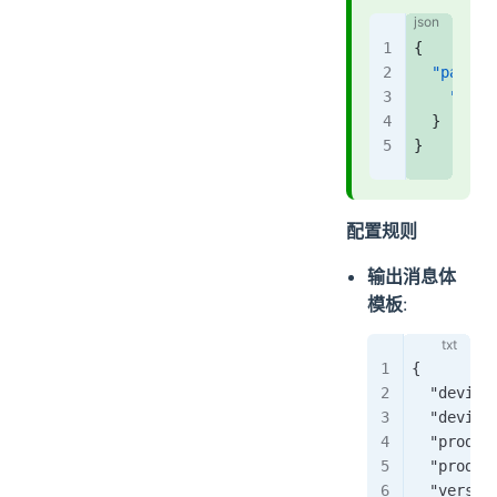
{
  "params
    "vers
  }
}
配置规则
输出消息体
模板
:
{
  "device
  "device
  "produc
  "produc
  "versio