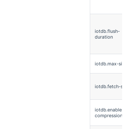
iotdb.flush-
duration
iotdb.max-size
iotdb.fetch-siz
iotdb.enable-
compression