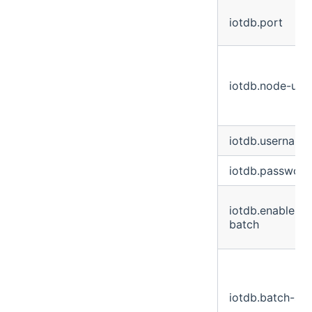
iotdb.port
iotdb.node-urls
iotdb.username
iotdb.password
iotdb.enable-
batch
iotdb.batch-siz