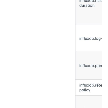
influxdb.flush-
duration
influxdb.log-lev
influxdb.precis
influxdb.retenti
policy