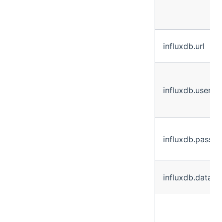
influxdb.url
influxdb.usern
influxdb.passw
influxdb.datab