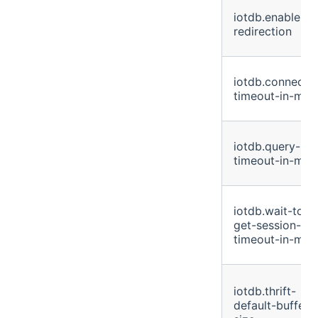
iotdb.enable-
redirection
iotdb.connecti
timeout-in-ms
iotdb.query-
timeout-in-ms
iotdb.wait-to-
get-session-
timeout-in-ms
iotdb.thrift-
default-buffer-