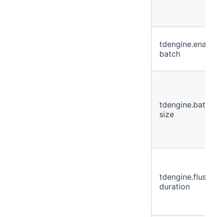
tdengine.enabl
batch
tdengine.batch
size
tdengine.flush-
duration