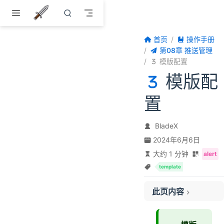
跳至主要內容
首页
操作手册
第08章 推送管理
模版配置
模版配
置
BladeX
2024年6月6日
大约 1 分钟
alert
template
此页内容
一、创建模版
二、调试模版