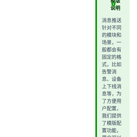
模版
三、其他渠道示例
说明
三、API调用
消息推送
针对不同
的模块和
场景，一
般都会有
固定的格
式，比如
告警消
息、设备
上下线消
息等，为
了方便用
户配置，
我们提供
了模版配
置功能，