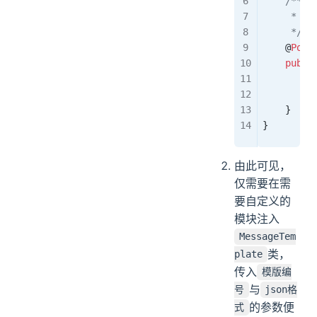
    /**
     * 
     */
    @
Post
    publi
        m
        r
    }
}
由此可见，
仅需要在需
要自定义的
模块注入
MessageTem
类，
plate
传入
模版编
与
号
json格
的参数便
式