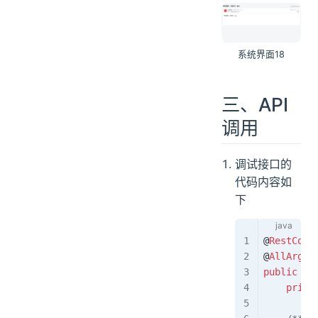
系统界面18
三、API
调用
调试接口的
代码内容如
下
@
RestCont
@
AllArgsC
public
 cl
    priva