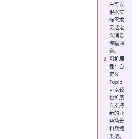
户可以
根据实
际需求
灵活定
义消息
传输通
道。
可扩展
性
：自
定义
Topic
可以轻
松扩展
以支持
新的业
务场景
和数据
类型。