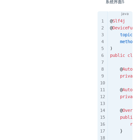
系统界面5
@
Slf4j
@
DeviceFunc
(
    topic
 =
 
    method
 =
)  
public
 class
    @
Autowir
    private
 
    @
Autowir
    private
 
    @
Overrid
    public
 J
        retu
    }