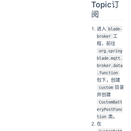
Topic订
阅
进入
blade-
工
broker
程，前往
org.spring
blade.mqtt.
broker.data
.function
包下，创建
目录
custom
并创建
CustomBatt
eryPostFunc
类。
tion
在