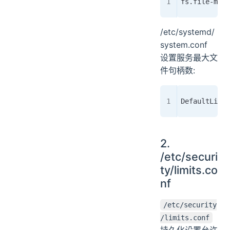
fs.file-max 
/etc/systemd/
system.conf
设置服务最大文
件句柄数:
DefaultLimit
2.
/etc/securi
ty/limits.co
nf
/etc/security
/limits.conf
持久化设置允许