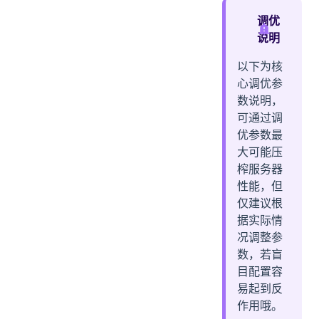
1. /etc/sysctl.conf
调优
2. /etc/security/limits.conf
说明
二、TCP 协议栈网络参数
以下为核
1. 并发连接 backlog 设置:
心调优参
2. 可用知名端口范围:
数说明，
3. TCP Socket 读写 Buffer 设置:
可通过调
4. TCP 连接追踪设置:
优参数最
大可能压
5. TIME-WAIT Socket 最大数量、回收与重用设置:
榨服务器
6. FIN-WAIT-2 Socket 超时设置:
性能，但
三、blade-broker 服务配置调优
仅建议根
1. 日志级别调整
据实际情
2. 时序库配置调整
况调整参
3. blade-broker 工作线程调优
数，若盲
四、问题定位
目配置容
1. 检查日志异常：
易起到反
作用哦。
2. 进程和线程分析：