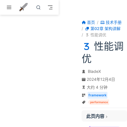
跳至主要內容
首页
技术手册
第02章 架构讲解
性能调优
性能调
优
BladeX
2024年12月4日
大约 4 分钟
framework
performance
此页内容
一、Linux 操作系统参数