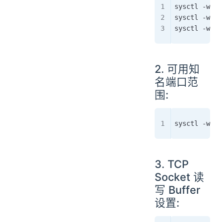
sysctl -w ne
sysctl -w ne
sysctl -w ne
2. 可用知
名端口范
围:
sysctl -w ne
3. TCP
Socket 读
写 Buffer
设置: