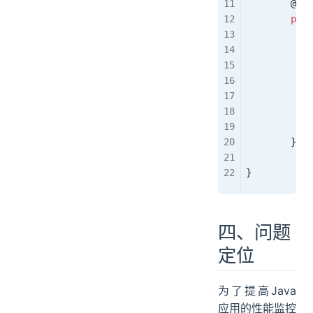
	@
Bea
	pub
	}
}
四、问题
定位
为了提高Java
应用的性能监控