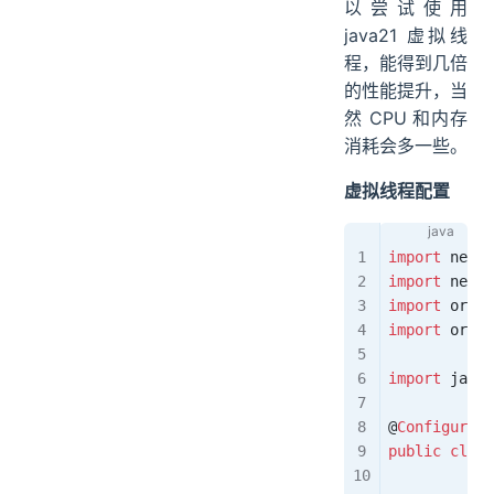
以尝试使用
java21 虚拟线
程，能得到几倍
的性能提升，当
然 CPU 和内存
消耗会多一些。
虚拟线程配置
import
 net.d
import
 net.d
import
 org.s
import
 org.s
import
 java.
@
Configurati
public
 class