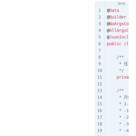
@
Data
@
Builder
@
NoArgsConst
@
AllArgsCons
@
JsonInclude
public
 class
    /**
     * 任务I
     */
    private
 
    /**
     * 升级
     * 1-
     * -1:
     * -2:
     * -3:
     * -4: