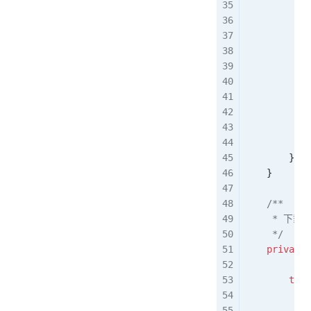
            
            
         
            
            
            
            
            
        });
    }
    /**
     * 下载
     */
    private
 
            
        try
 
            