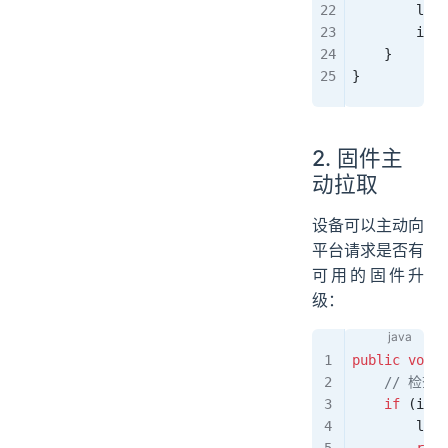
        log
.
        isUp
    }
}
2. 固件主
动拉取
设备可以主动向
平台请求是否有
可用的固件升
级：
public
 void
 
    // 检
    if
 (
isUp
        log
.