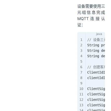
设备需要使用三
元组信息完成
MQTT连接认
证：
// 设备三元组
String
 produ
String
 devic
String
 devic
// 创建客户
ClientIdInfo
clientIdInfo
ClientSign
 c
clientSign
.
s
clientSign
.
s
clientSign
.
s
clientSign
.
s