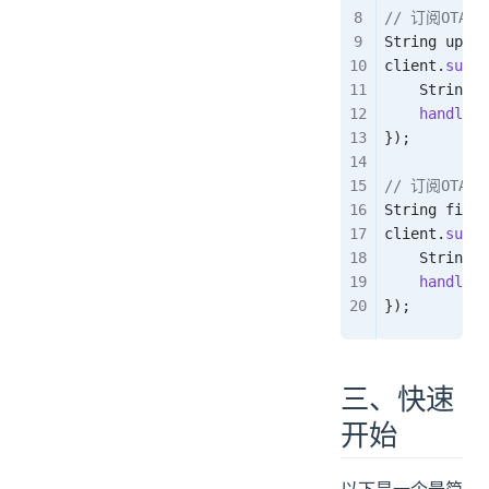
// 订阅OTA
String
 upgra
client
.
subQo
    String
 p
    handleUp
});
// 订阅OTA
String
 firmw
client
.
subQo
    String
 p
    handleFi
});
三、快速
开始