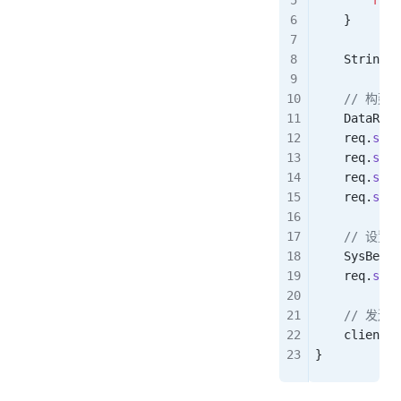
        retu
    }
    String
 f
    // 构
    DataReq
<
    req
.
setI
    req
.
setV
    req
.
setM
    req
.
setP
    // 设
    SysBean
 
    req
.
setS
    // 发送
    client
.
p
}