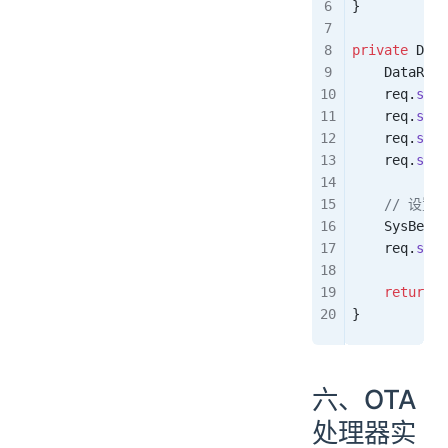
}
private
 Data
    DataReq
<
    req
.
setI
    req
.
setV
    req
.
setM
    req
.
setP
    // 设置
    SysBean
 
    req
.
setS
    return
 r
}
六、OTA
处理器实