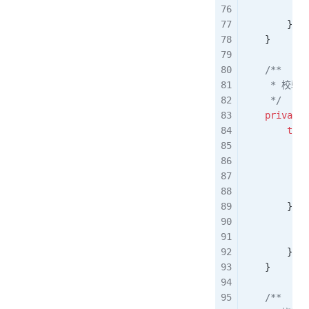
            
        }
    }
    /**
     * 校验
     */
    private
 
        try
 
            
            
            
            
        } 
ca
            
            
        }
    }
    /**