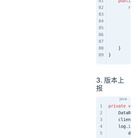
    public
 s
        retu
            
            
            
            
            
    }
}
3. 版本上
报
private
 void
    DataReq
<
    client
.
p
    log
.
info
        devi