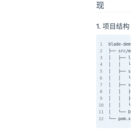
现
1. 项目结构
blade-demo/d
├── src/main
│   ├── list
│   │   └── 
│   ├── simu
│   │   └── 
│   ├── supp
│   │   ├── 
│   │   ├── 
│   │   └── 
│   └── Devi
└── pom.xml