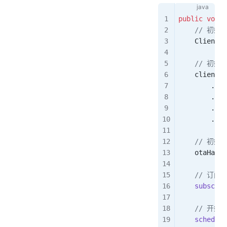
public
 void
 
    // 初
    ClientSi
    // 初始
    client 
=
        .
use
        .
pas
        .
cli
        .
con
    // 初始
    otaHandl
    // 订阅
    subscrib
    // 开
    schedule