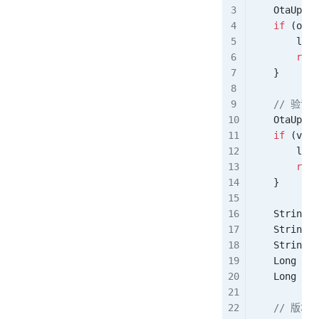
    OtaUpgra
    if
 (otaP
        log
.
        retu
    }
    // 验
    OtaUpgra
    if
 (
vali
        log
.
        retu
    }
    String
 t
    String
 f
    String
 s
    Long
 siz
    Long
 tas
    // 