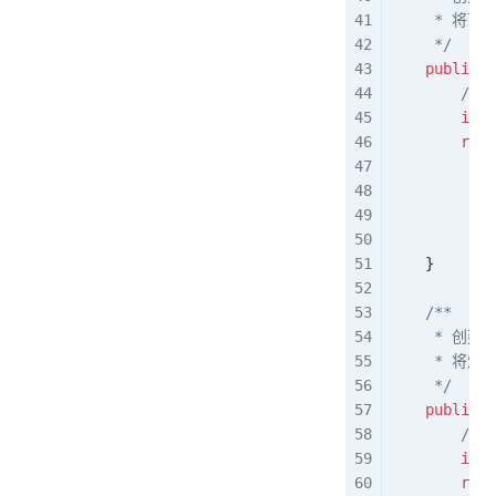
     * 将
     */
    public
 s
        /
        int
 
        retu
            
            
            
            
    }
    /**
     * 创
     * 将
     */
    public
 s
        /
        int
 
        retu