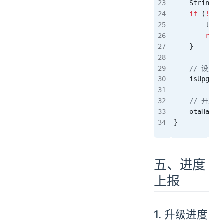
    String
 l
    if
 (
!
Ver
        log
.
        retu
    }
    // 设
    isUpgrad
    // 开
    otaHandl
}
五、进度
上报
1. 升级进度