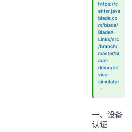
https://c
enter.java
blade.co
m/blade/
BladeX-
Links/src
/branch/
master/bl
ade-
demo/de
vice-
simulator
一、设备
认证