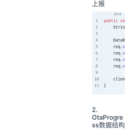
上报
public
 void
 
    String
 p
    DataReq
<
    req
.
setI
    req
.
setV
    req
.
setM
    req
.
setP
    client
.
p
}
2.
OtaProgre
ss数据结构