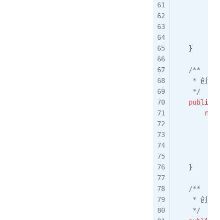
            
            
            
            
    }
    /**
     * 创
     */
    public
 s
        retu
            
            
            
            
    }
    /**
     * 创
     */