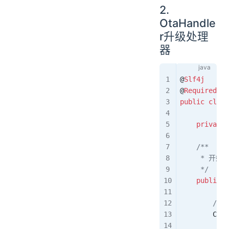
2.
OtaHandle
r升级处理
器
@
Slf4j
@
RequiredArg
public
 class
    private
 
    /**
     * 开始
     */
    public
 v
            
        /
        Comp
            