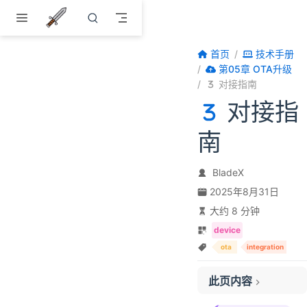
跳至主要內容
首页
技术手册
第05章 OTA升级
对接指南
对接指
南
BladeX
2025年8月31日
大约 8 分钟
一、设备认证
device
二、Topic订阅配置
ota
integration
三、快速开始
此页内容
1. 核心流程说明
2. 启动流程