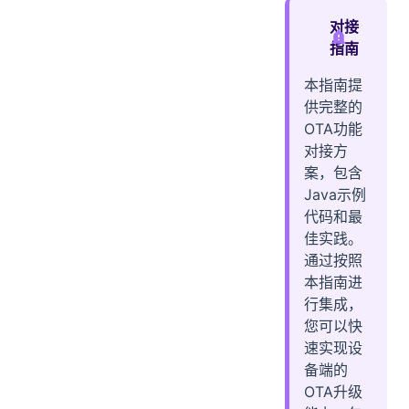
四、功能实现
对接
1. 升级指令处理
指南
2. 固件主动拉取
本指南提
3. 固件拉取响应处理
供完整的
4. 统一升级参数处理
OTA功能
五、进度上报
对接方
1. 升级进度上报
案，包含
Java示例
2. OtaProgress数据结构
代码和最
3. 版本上报
佳实践。
六、OTA处理器实现
通过按照
1. 项目结构
本指南进
2. OtaHandler升级处理器
行集成，
七、定时任务
您可以快
1. 任务调度
速实现设
2. 工具方法
备端的
OTA升级