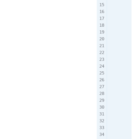
            
          
            
            
            
            
            
          
            
            
            
            
            
          
            
            
            