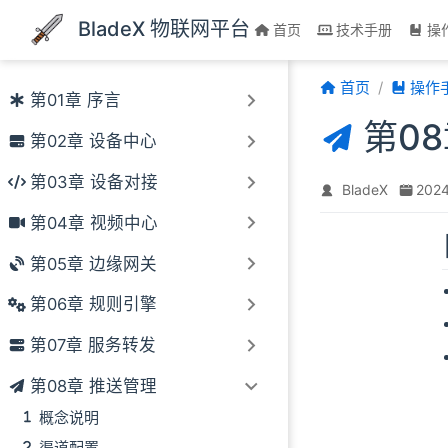
跳至主要內容
BladeX 物联网平台
首页
技术手册
操
首页
操作
第01章 序言
第0
第02章 设备中心
第03章 设备对接
BladeX
202
第04章 视频中心
第05章 边缘网关
第06章 规则引擎
第07章 服务转发
第08章 推送管理
概念说明
渠道配置