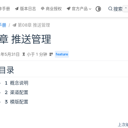
作手册
版本日志
商业授权
官方产品
搜索
⌃
手册
第08章 推送管理
8章 推送管理
4年5月31日
小于 1 分钟
feature
目录
概念说明
渠道配置
模版配置
上次